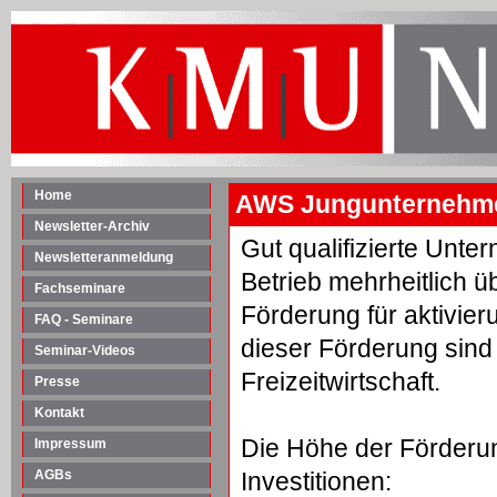
Home
AWS Jungunternehme
Newsletter-Archiv
Gut qualifizierte Unte
Newsletteranmeldung
Betrieb mehrheitlich 
Fachseminare
Förderung für aktivie
FAQ - Seminare
dieser Förderung sin
Seminar-Videos
Freizeitwirtschaft.
Presse
Kontakt
Die Höhe der Förderun
Impressum
AGBs
Investitionen: