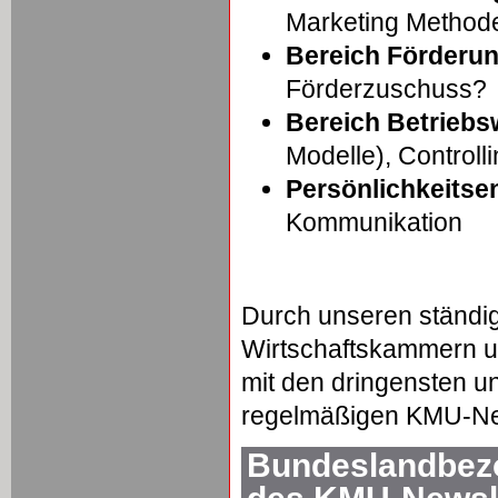
Marketing Method
Bereich Förderu
Förderzuschuss?
Bereich Betriebsw
Modelle), Controll
Persönlichkeitse
Kommunikation
Durch unseren ständi
Wirtschaftskammern un
mit den dringensten u
regelmäßigen KMU-New
Bundeslandbezo