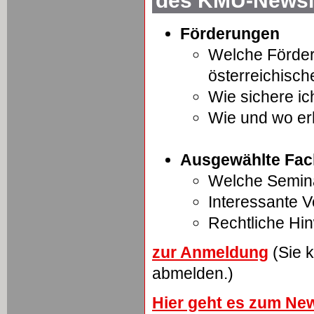
des KMU-Newsle
Förderungen
Welche Förder
österreichisc
Wie sichere ic
Wie und wo er
Ausgewählte Fac
Welche Semina
Interessante 
Rechtliche Hi
zur Anmeldung
(Sie k
abmelden.)
Hier geht es zum New