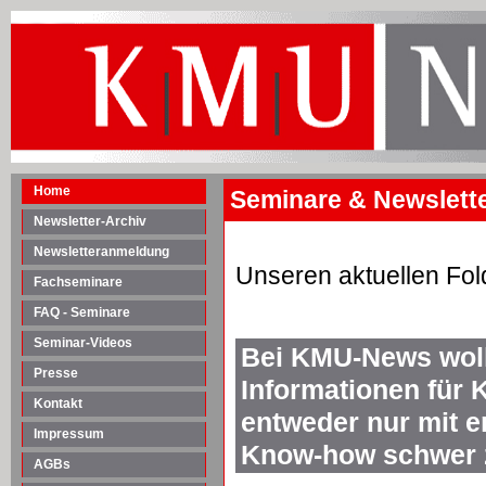
Home
Seminare & Newsletter
Newsletter-Archiv
Newsletteranmeldung
Unseren aktuellen Fol
Fachseminare
FAQ - Seminare
Seminar-Videos
Bei KMU-News woll
Presse
Informationen für 
Kontakt
entweder nur mit 
Impressum
Know-how schwer z
AGBs