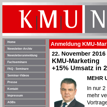
Home
Anmeldung KMU-Mark
Newsletter-Archiv
. November 2016
22
Newsletteranmeldung
KMU-Marketing
Fachseminare
+15% Umsatz in 
FAQ - Seminare
Seminar-Videos
MEHR U
Presse
In nur 2
Kontakt
mehr ve
Impressum
Vortrag
AGBs