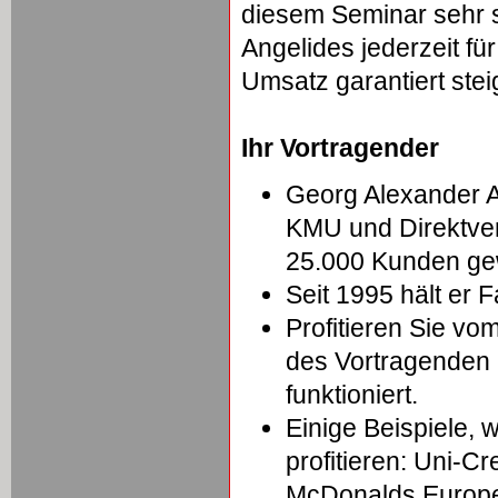
diesem Seminar sehr s
Angelides jederzeit fü
Umsatz garantiert steig
Ihr Vortragender
Georg Alexander An
KMU und Direktver
25.000 Kunden g
Seit 1995 hält er 
Profitieren Sie v
des Vortragenden u
funktioniert.
Einige Beispiele
profitieren: Uni-C
McDonalds Europe,