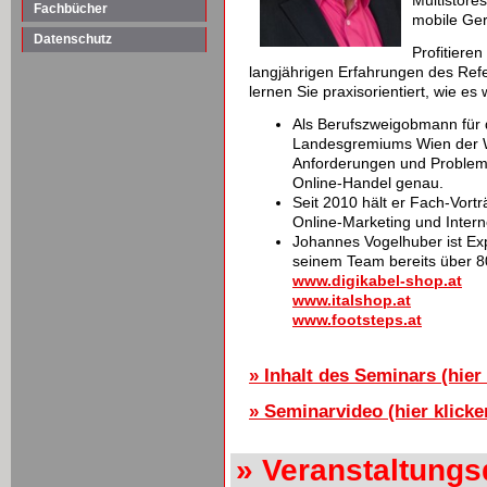
Multistores
Fachbücher
mobile Ge
Datenschutz
Profitiere
langjährigen Erfahrungen des Re
lernen Sie praxisorientiert, wie es w
Als Berufszweigobmann für 
Landesgremiums Wien der 
Anforderungen und Problem
Online-Handel genau.
Seit 2010 hält er Fach-Vor
Online-Marketing und Inter
Johannes Vogelhuber ist Exp
seinem Team bereits über 8
www.digikabel-shop.at
www.italshop.at
www.footsteps.at
» Inhalt des Seminars (hier 
» Seminarvideo (hier klicke
» Veranstaltungsd