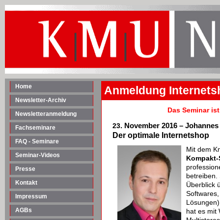
Home
Anmeldung Internets
Newsletter-Archiv
Das Seminar ist
Newsletteranmeldung
. November 2016
– Johannes 
23
Fachseminare
Der optimale Internetshop
FAQ - Seminare
Mit dem K
Seminar-Videos
Kompakt-
profession
Presse
betreiben.
Kontakt
Überblick
Softwares, 
Impressum
Lösungen) 
AGBs
hat es mit