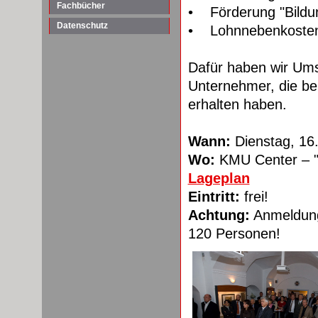
Fachbücher
• Förderung "Bildu
Datenschutz
• Lohnnebenkosten f
Dafür haben wir Ums
Unternehmer, die ber
erhalten haben.
Wann:
Dienstag, 16
Wo:
KMU Center – "
Lageplan
Eintritt:
frei!
Achtung:
Anmeldung 
120 Personen!