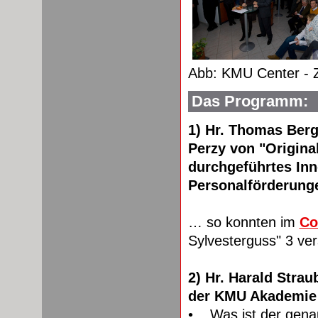
Abb: KMU Center - 
Das Programm:
1) Hr. Thomas Ber
Perzy von "Origina
durchgeführtes Inn
Personalförderung
… so konnten im
Co
Sylvesterguss" 3 ve
2) Hr. Harald Stra
der KMU Akademie 
• Was ist der genau