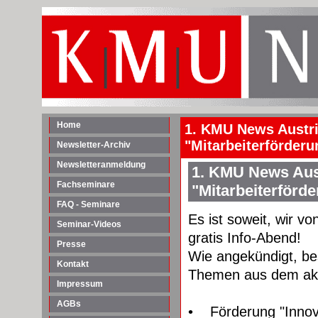
Home
1. KMU News Austri
"Mitarbeiterförder
Newsletter-Archiv
Newsletteranmeldung
1. KMU News Aus
Fachseminare
"Mitarbeiterförd
FAQ - Seminare
Es ist soweit, wir v
Seminar-Videos
gratis Info-Abend!
Presse
Wie angekündigt, be
Kontakt
Themen aus dem aktu
Impressum
AGBs
• Förderung "Innova