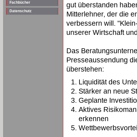
Fachbücher
gut überstanden haben
Datenschutz
Mitterlehner, der di
verbessern will. "Klei
unserer Wirtschaft un
Das Beratungsunternehm
Presseaussendung die
überstehen:
Liquidität des Un
Stärker an neue S
Geplante Investiti
Aktives Risikoma
erkennen
Wettbewerbsvorte