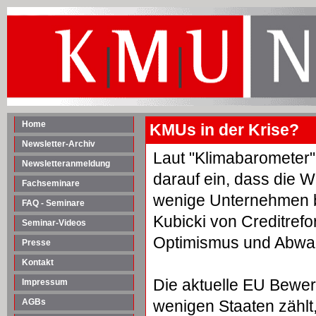
Home
KMUs in der Krise?
Newsletter-Archiv
Laut "Klimabarometer"
Newsletteranmeldung
darauf ein, dass die W
Fachseminare
wenige Unternehmen be
FAQ - Seminare
Kubicki von Creditref
Seminar-Videos
Optimismus und Abwart
Presse
Kontakt
Die aktuelle EU Bewer
Impressum
AGBs
wenigen Staaten zählt, 