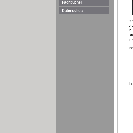
Fachbücher
Datenschutz
so
pr
in
Ba
in
Inh
Ih