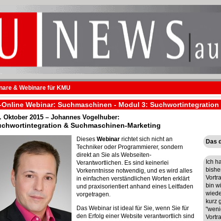
are & Webinare für KMU
Online Webinar: Suchmaschinen - Modul 3: Suchwortintegration
. Oktober 2015
– Johannes Vogelhuber:
chwortintegration & Suchmaschinen-Marketing
Dieses
Webinar
richtet sich nicht an
Das d
Techniker oder Programmierer, sondern
direkt an Sie als Webseiten-
Ich h
Verantwortlichen. Es sind keinerlei
bishe
Vorkenntnisse notwendig, und es wird alles
Vortr
in einfachen verständlichen Worten erklärt
bin wi
und praxisorientiert anhand eines Leitfaden
wiede
vorgetragen.
kurz g
Das Webinar ist ideal für Sie, wenn Sie für
"weni
den Erfolg einer Website verantwortlich sind
Vortra