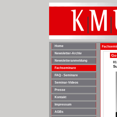
Home
Fachsemin
Newsletter-Archiv
Go-
Newsletteranmeldung
01
Su
Fachseminare
FAQ - Seminare
Seminar-Videos
Presse
Kontakt
Impressum
AGBs