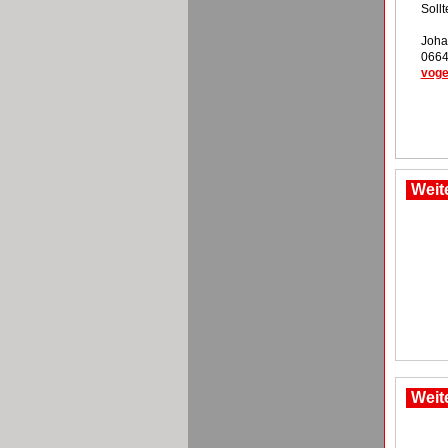
Soll
Joha
0664
voge
Weit
Weit