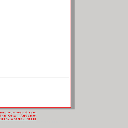
ung von web direct
Minn Kota - Aquamot
ion. Grafik. Photo
nurlaub bauernhof
Immobilien Murtal