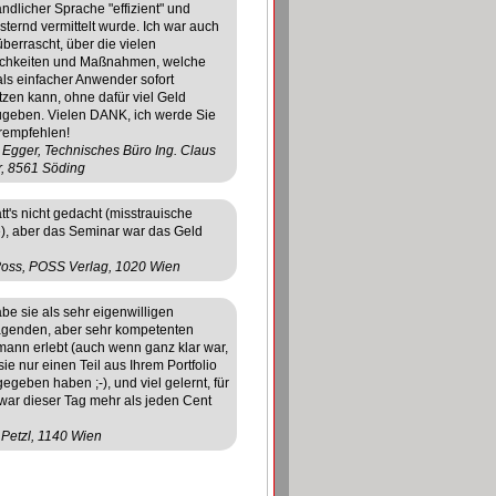
ändlicher Sprache "effizient" und
sternd vermittelt wurde. Ich war auch
überrascht, über die vielen
chkeiten und Maßnahmen, welche
ls einfacher Anwender sofort
zen kann, ohne dafür viel Geld
geben. Vielen DANK, ich werde Sie
rempfehlen!
a Egger, Technisches Büro Ing. Claus
, 8561 Söding
ätt's nicht gedacht (misstrauische
), aber das Seminar war das Geld
oss, POSS Verlag, 1020 Wien
abe sie als sehr eigenwilligen
agenden, aber sehr kompetenten
ann erlebt (auch wenn ganz klar war,
sie nur einen Teil aus Ihrem Portfolio
gegeben haben ;-), und viel gelernt, für
war dieser Tag mehr als jeden Cent
 Petzl, 1140 Wien