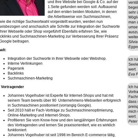
und Ihre Website bei Google & Co. auf der
verst
1.Seite gefunden werden soll. Aufbauend
begei
auf den ersten beiden Modulen, in denen
sehr 
die Arbeitsweise von Suchmaschinen,
Mögli
wie die richtige Suchwortwahl vorgestellt wurden, werden nun
man a
axisbezogen und anschaulich alle Schritte zur Integration der Suchworte
umset
 Ihrer Webseite oder Shop vorgeführt! Ebenfalls erfahren Sie, wie
auszu
cklinks und Suchmaschinen-Marketing zur Verbesserung Ihrer Präsenz
weite
 Google beitragen.
Silvi
Egger
alt:
Integration der Suchworte in Ihrer Webseite oder Webshop.
Ich h
Interne Verlinkungen
Seele
Pagerank
wert.
Backlinks
Eva P
Suchmaschinen-Marketing
r Vortragender
Ich h
Vortr
Johannes Vogelhuber ist Experte für Internet-Shops und hat mit
Fachm
seinem Team bereits über 90 Unternehmens-Webseiten erfolgreich
dass 
in Suchmaschinen positioniert (vorrangig Google).
preis
Seit 2010 hält er Fach-Vorträge zu Suchmaschinenoptimierung,
mich 
Online-Marketing und Internet-Shops.
wert.
Profitieren Sie vom Know-how und den langjährigen Erfahrungen
Peter
des Vortragenden und lernen Sie praxisorientiert, wie es wirklich
funktioniert.
Johannes Vogelhuber ist seit 1998 im Bereich E-commerce tätig,