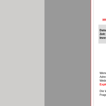
ww
Dat
Zeit:
Inves
Wenn
Adre
Webi
Expl
Die 
Frag