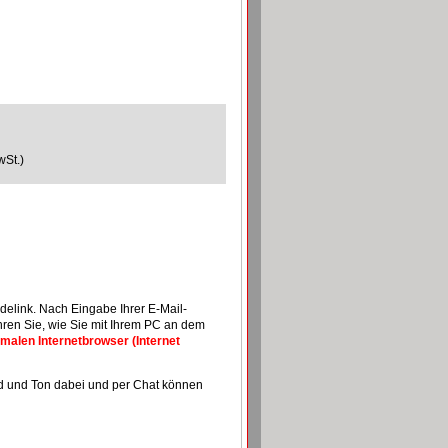
wSt.)
delink. Nach Eingabe Ihrer E-Mail-
hren Sie, wie Sie mit Ihrem PC an dem
malen Internetbrowser (Internet
ild und Ton dabei und per Chat können