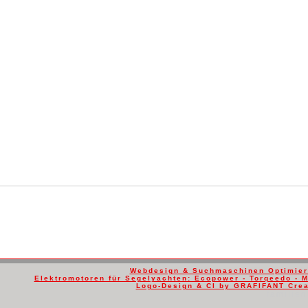
Webdesign & Suchmaschinen Optimier
Elektromotoren für Segelyachten: Ecopower - Torqeedo - 
Logo-Design & CI by GRAFIFANT Creat
familie