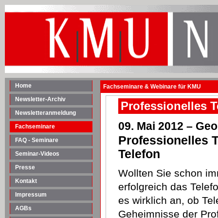
Home
Fachseminare & Webinare für KMU
Newsletter-Archiv
Professionelles T
Newsletteranmeldung
09. Mai 2012 – Ge
Fachseminare
Professionelles 
FAQ - Seminare
Telefon
Seminar-Videos
Presse
Wollten Sie schon 
Kontakt
erfolgreich das Tele
Impressum
es wirklich an, ob Te
AGBs
Geheimnisse der Prof