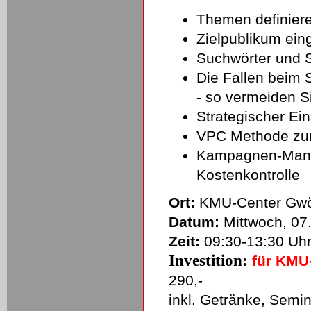
Themen definier
Zielpublikum ein
Suchwörter und S
Die Fallen beim 
- so vermeiden S
Strategischer E
VPC Methode zur 
Kampagnen-Manag
Kostenkontrolle
Ort:
KMU-Center Gwöl
Datum:
Mittwoch, 07
Zeit:
09:30-13:30 Uh
Investition:
für KMU
290,-
inkl. Getränke, Semin