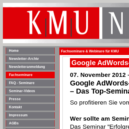
Home
Fachseminare & Webinare für KMU
Newsletter-Archiv
Google AdWords-S
Newsletteranmeldung
07. November 2012 
Fachseminare
Google AdWords-
FAQ - Seminare
– Das Top-Semin
Seminar-Videos
Presse
So profitieren Sie vo
Kontakt
Impressum
Wer sollte am Semin
AGBs
Das Seminar "Erfolgr