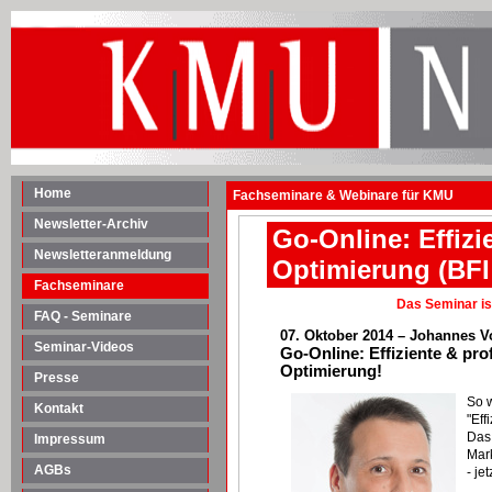
Home
Fachseminare & Webinare für KMU
Newsletter-Archiv
Go-Online: Effiz
Newsletteranmeldung
Optimierung (BFI
Fachseminare
Das Seminar is
FAQ - Seminare
07. Oktober
2014 – Johannes V
Seminar-Videos
Go-Online: Effiziente & pr
Optimierung!
Presse
So 
Kontakt
"Eff
Das
Impressum
Mar
AGBs
- je