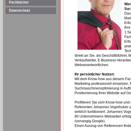
Fachbücher
Wer
Suc
Datenschutz
Das
Mark
Erfo
Ihre
1.Se
Fac
Erfo
ande
Tec
direkt an Sie, als Geschäftsführer, M
Verkaufsleiter, E-Business-Verantw
Webverantwortlichen.
Ihr persönlicher Nutzen:
Mit dem Know-how aus diesem Fac
Marketing professionell einsetzen
Suchmaschinenoptimierung in Auftr
Positionierung Ihrer Website auf Go
Profitieren Sie vom Know-how und 
Referenten Johannes Vogelhuber und
wirklich funktioniert. Johannes Vog
80 Unternehmens-Webseiten erfolgr
(vorrangig Google).
Einen Auszug von Referenzen find