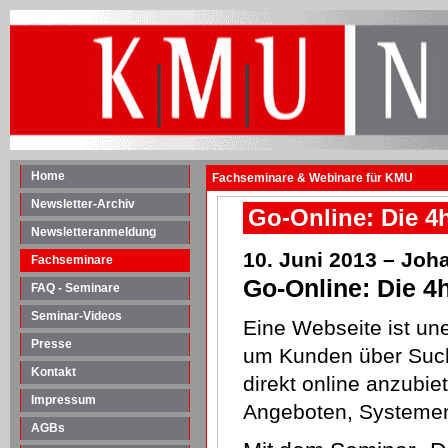
Home
Fachseminare & Webinare für KMU
Newsletter-Archiv
Go-Online: Die 4
Newsletteranmeldung
10. Juni 2013 – Joh
Fachseminare
Go-Online: Die 
FAQ - Seminare
Seminar-Videos
Eine Webseite ist un
Presse
um Kunden über Such
Kontakt
direkt online anzubie
Impressum
Angeboten, Systemen
AGBs