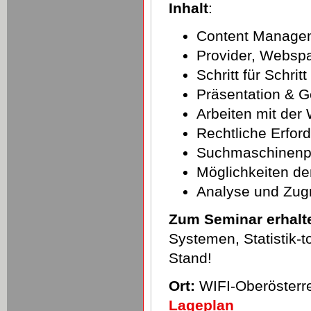
Inhalt
:
Content Manage
Provider, Websp
Schritt für Schrit
Präsentation & G
Arbeiten mit der
Rechtliche Erfor
Suchmaschinenpo
Möglichkeiten de
Analyse und Zugri
Zum Seminar erhalte
Systemen, Statistik-t
Stand!
Ort:
WIFI-Oberösterre
Lageplan