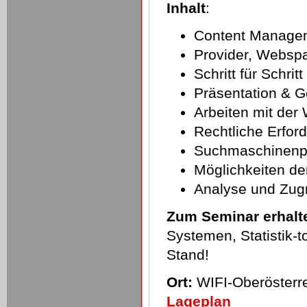
Inhalt
:
Content Manage
Provider, Websp
Schritt für Schrit
Präsentation & G
Arbeiten mit der
Rechtliche Erfor
Suchmaschinenpo
Möglichkeiten de
Analyse und Zugri
Zum Seminar erhalte
Systemen, Statistik-t
Stand!
Ort:
WIFI-Oberösterre
Lageplan