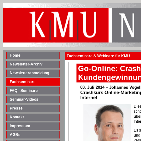
Home
Fachseminare & Webinare für KMU
Newsletter-Archiv
Go-Online: Crash
Newsletteranmeldung
Kundengewinnung 
Fachseminare
03. Juli
2014 – Johannes Vogel
FAQ - Seminare
Crashkurs Online-Marketi
Internet
Seminar-Videos
Dies
Presse
sch
über
Kontakt
Inte
Impressum
Es s
AGBs
und 
vers