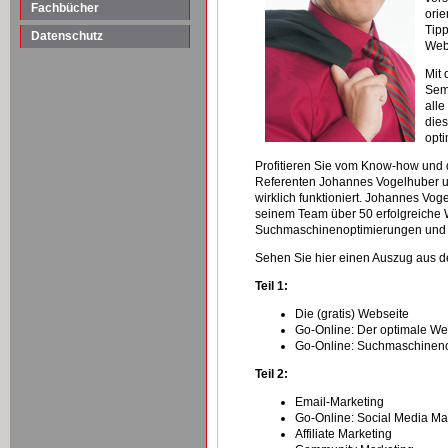
Fachbücher
orie
Tipp
Datenschutz
Web
Mit
Sem
alle
dies
opti
Profitieren Sie vom Know-how und 
Referenten Johannes Vogelhuber und
wirklich funktioniert. Johannes Voge
seinem Team über 50 erfolgreiche
Suchmaschinenoptimierungen und 
Sehen Sie hier einen Auszug aus 
Teil 1:
Die (gratis) Webseite
Go-Online: Der optimale W
Go-Online: Suchmaschinen
Teil 2:
Email-Marketing
Go-Online: Social Media Ma
Affiliate Marketing