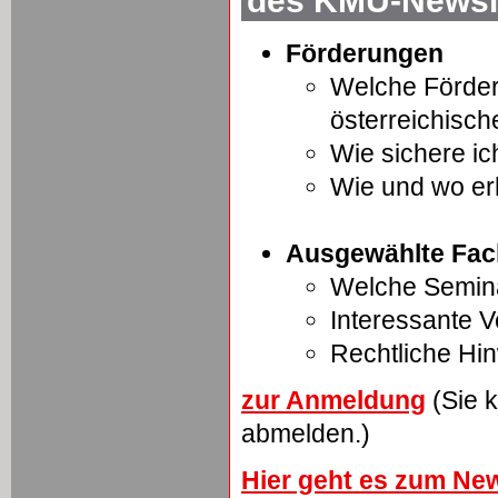
des KMU-Newsle
Förderungen
Welche Förder
österreichisc
Wie sichere ic
Wie und wo er
Ausgewählte Fac
Welche Semina
Interessante 
Rechtliche Hi
zur Anmeldung
(Sie k
abmelden.)
Hier geht es zum New