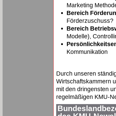
Marketing Method
Bereich Förderu
Förderzuschuss?
Bereich Betriebsw
Modelle), Controll
Persönlichkeitse
Kommunikation
Durch unseren ständi
Wirtschaftskammern un
mit den dringensten u
regelmäßigen KMU-New
Bundeslandbezo