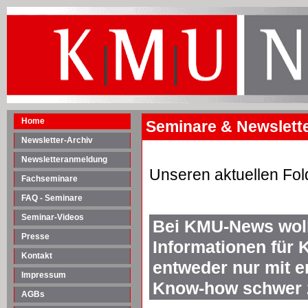
Home
Seminare & Newsletter
Newsletter-Archiv
Newsletteranmeldung
Unseren aktuellen Fol
Fachseminare
FAQ - Seminare
Seminar-Videos
Bei KMU-News woll
Presse
Informationen für 
Kontakt
entweder nur mit 
Impressum
Know-how schwer z
AGBs