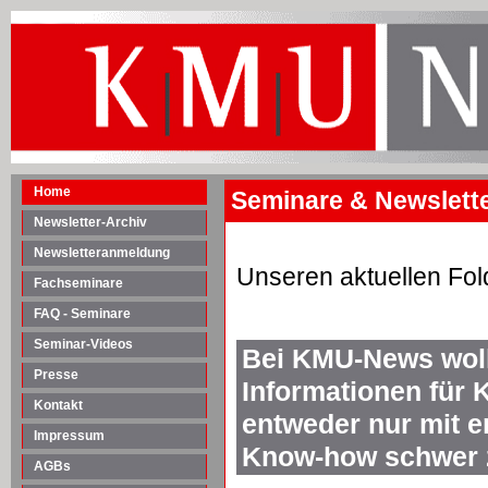
Home
Seminare & Newsletter
Newsletter-Archiv
Newsletteranmeldung
Unseren aktuellen Fol
Fachseminare
FAQ - Seminare
Seminar-Videos
Bei KMU-News woll
Presse
Informationen für 
Kontakt
entweder nur mit 
Impressum
Know-how schwer z
AGBs