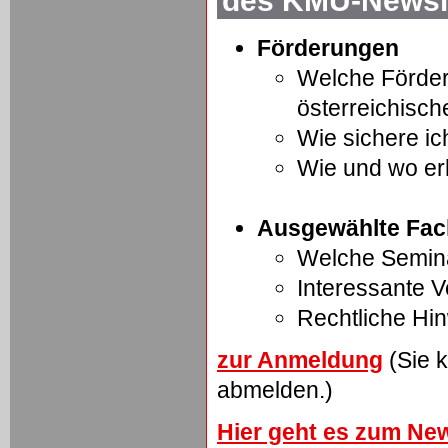
des KMU-Newsle
Förderungen
Welche Förder
österreichisc
Wie sichere ic
Wie und wo er
Ausgewählte Fac
Welche Semina
Interessante 
Rechtliche Hi
zur Anmeldung
(Sie k
abmelden.)
Hier geht es zum New