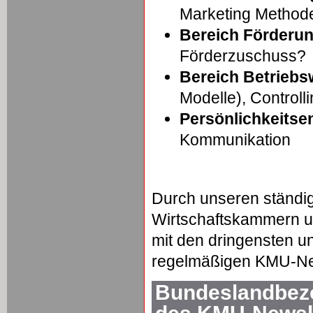
Marketing Method
Bereich Förderu
Förderzuschuss?
Bereich Betriebsw
Modelle), Controll
Persönlichkeitse
Kommunikation
Durch unseren ständi
Wirtschaftskammern un
mit den dringensten u
regelmäßigen KMU-New
Bundeslandbezo