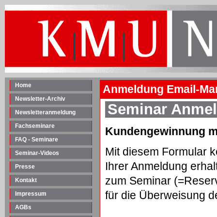
Home
Anmeldung Email-Mar
Newsletter-Archiv
Seminar Anme
Newsletteranmeldung
Fachseminare
Kundengewinnung mit
FAQ - Seminare
Mit diesem Formular k
Seminar-Videos
Ihrer Anmeldung erhalt
Presse
zum Seminar (=Reserv
Kontakt
für die Überweisung d
Impressum
AGBs