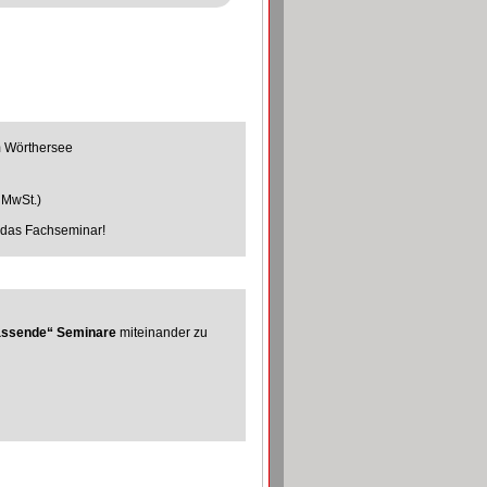
m Wörthersee
. MwSt.)
n das Fachseminar!
assende“ Seminare
miteinander zu