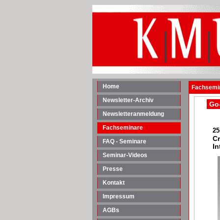
Home
Fachsemin
Newsletter-Archiv
Go-
Newsletteranmeldung
Fachseminare
25
Cr
FAQ - Seminare
In
Seminar-Videos
Presse
Kontakt
Impressum
AGBs