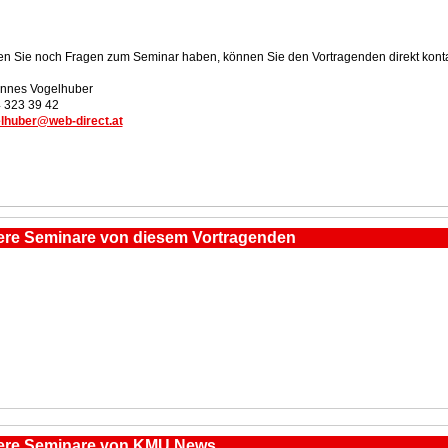
ten Sie noch Fragen zum Seminar haben, können Sie den Vortragenden direkt konta
nnes Vogelhuber
 323 39 42
lhuber@web-direct.at
ere Seminare von diesem Vortragenden
ere Seminare von KMU News