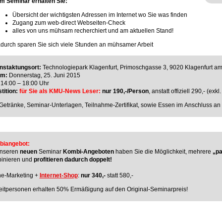
m Seminar erhalten Sie:
Übersicht der wichtigsten Adressen im Internet wo Sie was finden
Zugang zum web-direct Webseiten-Check
alles von uns mühsam recherchiert und am aktuellen Stand!
durch sparen Sie sich viele Stunden an mühsamer Arbeit
nstaktungsort:
Technologiepark Klagenfurt, Primoschgasse 3, 9020 Klagenfurt a
um:
Donnerstag, 25. Juni 2015
14:00 – 18:00 Uhr
tition:
für Sie als KMU-News Leser:
nur 190,-/Person
, anstatt offiziell 290,- (exkl
. Getränke, Seminar-Unterlagen, Teilnahme-Zertifikat, sowie Essen im Anschluss a
iangebot:
unseren
neuen
Seminar
Kombi-Angeboten
haben Sie die Möglichkeit, mehrere
„p
inieren und
profitieren dadurch doppelt!
ne-Marketing +
Internet-Shop
:
nur 340,-
statt 580,-
eitpersonen erhalten 50% Ermäßigung auf den Original-Seminarpreis!