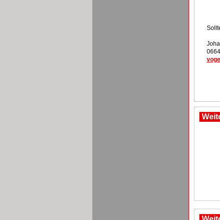
Soll
Joha
0664
voge
Weit
Weit