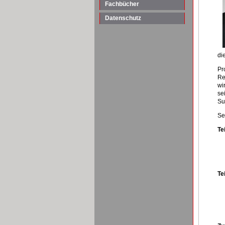
Fachbücher
Datenschutz
di
Pr
Re
wi
se
Su
Se
Tei
Tei