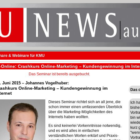
are & Webinare für KMU
Online: Crashkurs Online-Marketing – Kundengewinnung im Inter
Das Seminar ist bereits ausgebucht.
. Juni
2015 – Johannes Vogelhuber:
ashkurs Online-Marketing – Kundengewinnung im
Das d
ternet
Dieses Seminar richtet sich an all jene, die
Ich h
schon immer einen umfassenden Überblick
bishe
über die Marketing-Möglichkeiten des
Vortr
Internets haben wollten.
bin wi
wiede
Es sind keinerlei Vorkenntnisse notwendig,
kurz g
und es wird alles in einfachen
"weni
verständlichen Worten erklärt und Praxis-
Vortra