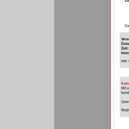
Zu
Da
Vera
Dat
Zeit:
Inves
inkl
Komb
Mit 
komb
Onli
Begl