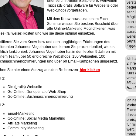
orientiert mit vielen Beispielen& wertvollen
verst
Tipps (zB gratis Software für Webseite oder
begei
Web-Shop) vorgetragen.
sehr 
Mögli
Mit dem Know-how aus diesem Fach-
man a
Seminar wissen Sie bestens Bescheid über
umset
alle Online-Marketing Möglichkeiten, was
auszu
ese (fallweise) kosten und wie sie diese optimal einsetzen.
weite
Silvi
ofitieren Sie vom Know-how und den langjährigen Erfahrungen des
Egger
ferenten Johannes Vogelhuber und lernen Sie praxisorientiert, wie es
rklich funktioniert. Johannes Vogelhuber hat in den letzten 9 Jahren mit
inem Team über 50 erfolgreiche Webshops, 150 Webseiten, 100
Ich h
chmaschinenoptimierungen und über 60 Email-Kampagnen umgesetzt.
2 Ihr
Marke
hen Sie hier einen Auszug aus den Referenzen:
hier klicken
Kurs w
verst
l 1:
Micha
Die (gratis) Webseite
Hande
Go-Online: Der optimale Web-Shop
Go-Online: Suchmaschinenoptimierung
Ich h
l 2:
Vortr
Fachm
Email-Marketing
dass 
Go-Online: Social Media Marketing
preis
Affiliate Marketing
für m
Community Marketing
wert.
Peter