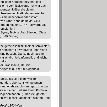
ändlicher Sprache "effizient" und
sternd vermittelt wurde. Ich war auch
überrascht, über die vielen
chkeiten und Maßnahmen, welche
ls einfacher Anwender sofort
zen kann, ohne dafür viel Geld
geben. Vielen DANK, ich werde Sie
rempfehlen!
a Egger, Technisches Büro Ing. Claus
, 8561 Söding
abe gemeinsam mit meiner Schwester
er Seminare für WebShop und Online-
ting besucht. Danke nochmals Ihr
ar wirklich toll. Informativ und leicht
ändlich.
el Strohschein, Maistro
lsges.m.b.H, 9020 Klagenfurt
abe sie als sehr eigenwilligen
agenden, aber sehr kompetenten
ann erlebt (auch wenn ganz klar war,
sie nur einen Teil aus Ihrem Portfolio
gegeben haben ;-) , und viel gelernt,
ich war dieser Tag mehr als jeden Cent
 Petzl, 1140 Wien