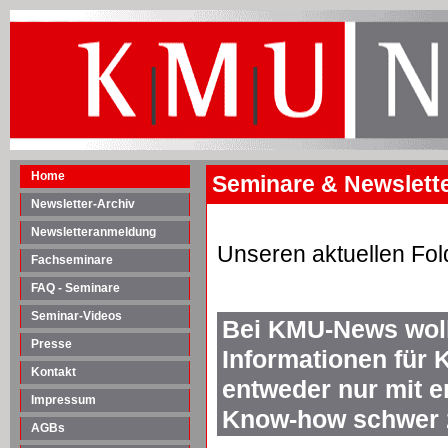
Home
Seminare & Newsletter
Newsletter-Archiv
Newsletteranmeldung
Unseren aktuellen Fol
Fachseminare
FAQ - Seminare
Seminar-Videos
Bei KMU-News woll
Presse
Informationen für 
Kontakt
entweder nur mit 
Impressum
Know-how schwer z
AGBs