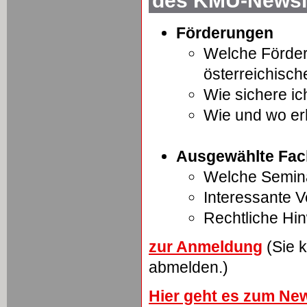
des KMU-Newsle
Förderungen
Welche Förder
österreichisc
Wie sichere ic
Wie und wo er
Ausgewählte Fac
Welche Semina
Interessante 
Rechtliche Hi
zur Anmeldung
(Sie k
abmelden.)
Hier geht es zum New