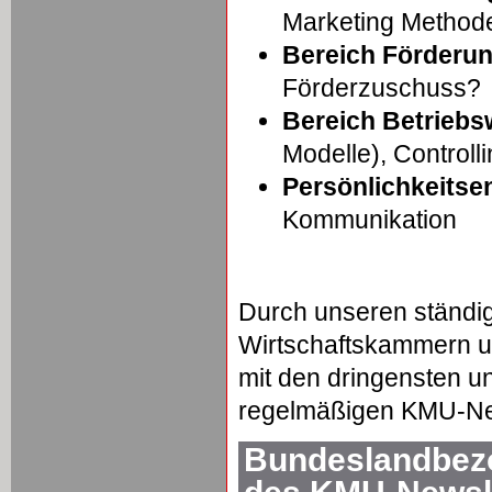
Marketing Method
Bereich Förderu
Förderzuschuss?
Bereich Betriebsw
Modelle), Controll
Persönlichkeitse
Kommunikation
Durch unseren ständi
Wirtschaftskammern un
mit den dringensten u
regelmäßigen KMU-New
Bundeslandbezo