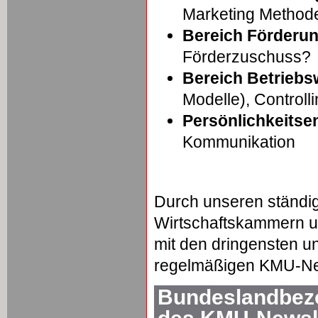
Marketing Method
Bereich Förderu
Förderzuschuss?
Bereich Betriebsw
Modelle), Controll
Persönlichkeitse
Kommunikation
Durch unseren ständi
Wirtschaftskammern un
mit den dringensten u
regelmäßigen KMU-New
Bundeslandbezo