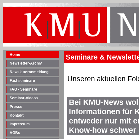
Home
Seminare & Newsletter
Newsletter-Archiv
Newsletteranmeldung
Unseren aktuellen Fol
Fachseminare
FAQ - Seminare
Seminar-Videos
Bei KMU-News woll
Presse
Informationen für 
Kontakt
entweder nur mit 
Impressum
Know-how schwer z
AGBs