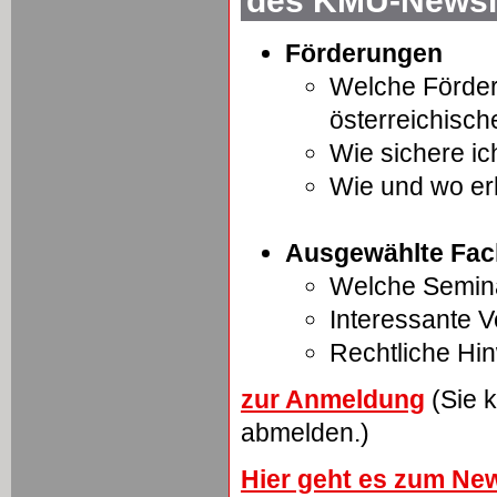
des KMU-Newsle
Förderungen
Welche Förder
österreichisc
Wie sichere ic
Wie und wo er
Ausgewählte Fac
Welche Semina
Interessante 
Rechtliche Hi
zur Anmeldung
(Sie k
abmelden.)
Hier geht es zum New